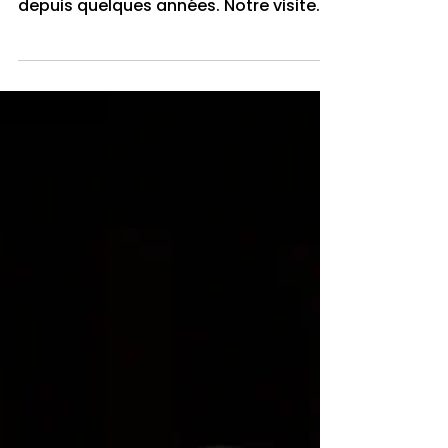
Livraison de matériel à
l’orphelinat de Samba
Samba fait partie des trois écoles que
la fondation Kamolelou soutient
depuis quelques années. Notre visite
cet été nous a fait réaliser...