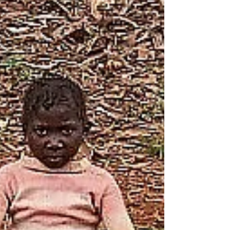
Valoriser les initiatives
locales pour les projets
d'impact social
Chez HORUS Impact, nous croyons au
pouvoir des solutions axées sur la
communauté. Nous encouragerons
continuellement les acteurs des...