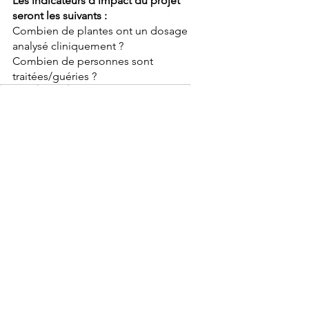
Les indicateurs d'impact du projet 
seront les suivants :
Combien de plantes ont un dosage 
analysé cliniquement ? 
Combien de personnes sont 
traitées/guéries ?
Impact
Santé
Médecine Traditionnelle
Projets D’Impact
Voir tout
Posts similaires