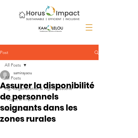
Post
All Posts
samirayaou
All Posts
Assurer la disponibilité
Ag. Régénérative & Agroforesterie
de personnels
Projets D’Impact
soignants dans les
Récits du Terrain
zones rurales